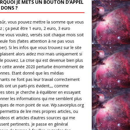
RQUOI JE METS UN BOUTON D’APPEL
 DONS ?
-sûr, vous pouvez mettre la somme que vous
z ; ça peut être 1 euro, 2 euro, 3 euro
 vous voulez, versés soit chaque mois soit
eule fois (faites attention à ne pas vous
er). Si les infos que vous trouvez sur le site
plaisent alors aidez moi mais uniquement si
le pouvez. La crise qui est devenue bien plus
le cette année 2020 perturbe énormément de
nnes. Etant donné que les médias
ants ne font pas leur travail correctement
’ils ont un parti-pris évident,,, comme
res sites je cherche à équilibrer en essayant
nner les informations qui me semblent plus
iques de mon point de vue. Wp.savoirplus.org
permettra de lire mes propres articles, ou
ideos et articles d’autres sources qui me
ssent pertinents. Je passe en général