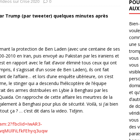
 Videos sur Crise 2020
0
POU
AUX
 par Trump (par tweeter) quelques minutes après
Bien
voule
comme
une s
nant la protection de Ben Laden (avec une centaine de ses
tromp
00-2010 en Iran, puis envoyé au Pakistan par les iraniens et
vous 
st en rapport avec le fait d’avoir éliminé tous ceux qui ont
vous 
pris, il s’agissait d’un sosie de Ben Laden), ils ont fait
visib
nt de l’affaire… et lors d’une enquête ultérieure, on s’est
perso
e, le stinger qui a descendu l’hélicoptère de l’équipe
domin
it des armes distribuées en Lybie à Benghasi par les
et qu
lQuaida. On rapproche de cette affaire les meurtres de la
d’aut
alement à Benghasi pour plus de sécurité. Voilà, si j’ai bien
de do
out ça ? … c’est dit dans la video. Tidjinn.
vérid
vous 
eam:2?fbclid=IwAR3-
des v
wqMUlFiLfkFEhyq3uqw
parai