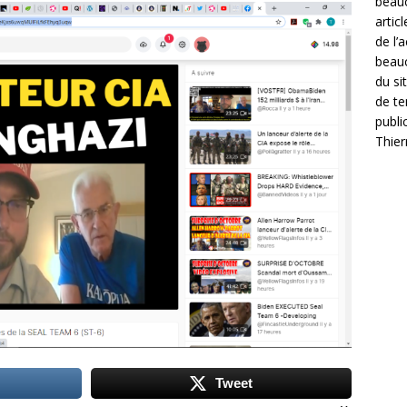
beauc
artic
de l’a
beauc
du si
de te
publi
Thierr
Tweet