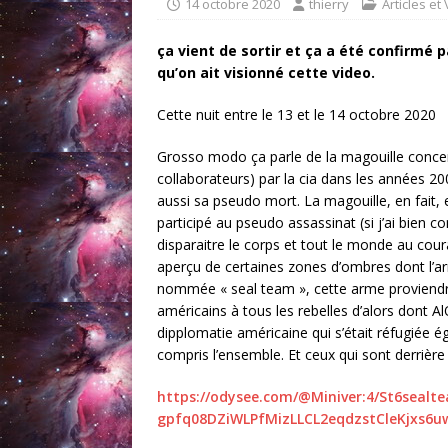
14 octobre 2020
thierry
Articles et
ça vient de sortir et ça a été confirmé
qu’on ait visionné cette video.
Cette nuit entre le 13 et le 14 octobre 2020
Grosso modo ça parle de la magouille concer
collaborateurs) par la cia dans les années 20
aussi sa pseudo mort. La magouille, en fait, e
participé au pseudo assassinat (si j’ai bien com
disparaitre le corps et tout le monde au coura
aperçu de certaines zones d’ombres dont l’arm
nommée « seal team », cette arme proviendra
américains à tous les rebelles d’alors dont A
dipplomatie américaine qui s’était réfugiée ég
compris l’ensemble. Et ceux qui sont derrière t
https://odysee.com/@Miniver:4/St6sealt
gpfq08DZiWLPfMizLLCL2eqdzstCleKjxs6u