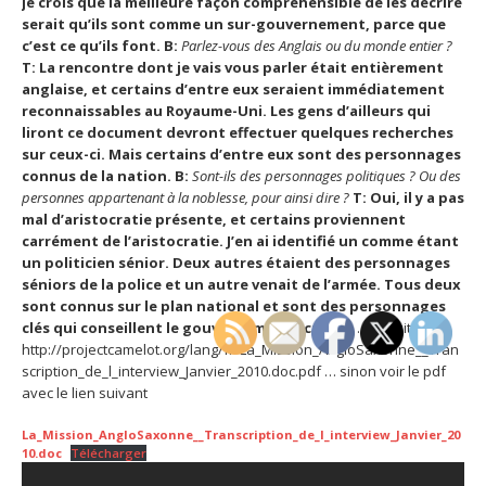
je crois que la meilleure façon compréhensible de les décrire
serait qu’ils sont comme un sur-gouvernement, parce que
c’est ce qu’ils font. B:
Parlez-vous des Anglais ou du monde entier ?
T:
La rencontre dont je vais vous parler était entièrement
anglaise, et certains d’entre eux seraient immédiatement
reconnaissables au Royaume-Uni. Les gens d’ailleurs qui
liront ce document devront effectuer quelques recherches
sur ceux-ci. Mais certains d’entre eux sont des personnages
connus de la nation.
B:
Sont-ils des personnages politiques ? Ou des
personnes appartenant à la noblesse, pour ainsi dire ?
T:
Oui, il y a pas
mal d’aristocratie présente, et certains proviennent
carrément de l’aristocratie. J’en ai identifié un comme étant
un politicien sénior. Deux autres étaient des personnages
séniors de la police et un autre venait de l’armée. Tous deux
sont connus sur le plan national et sont des personnages
clés qui conseillent le gouvernement actuel.
« … la suite ici
http://projectcamelot.org/lang/fr/La_Mission_AngloSaxonne__Tran
scription_de_l_interview_Janvier_2010.doc.pdf … sinon voir le pdf
avec le lien suivant
La_Mission_AngloSaxonne__Transcription_de_l_interview_Janvier_20
10.doc
Télécharger