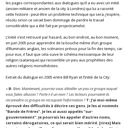
les pages correspondantes aux dialogues qu’il a eu avec un initié
(ancien militaire et ancien de la city à Londres) qui lui a raconté
cette histoire : peut-être un problème technique qui sera, j’espère,
résolu sinon ce serait bien dommage de perdre le travail
considérable qui a été fait par projectcamelot.
L’initié s’est retrouvé par hasard, au bon endroit, au bon moment,
en juin 2005 pour apprendre de la bouche même d’un groupe
d’Illuminatis anglais, les scénarios prévus pour la fin des temps, car
pour eux, il faut que cela suive le schéma messianique de leur
religion (satanique) qui ressemble un peu aux prophéties des
autres religions monothéistes.
Extrait du dialogue en 2005 entre Bill Ryan et l’initié de la City:
«
B:
Bien. Maintenant, pourriez-vous détailler un peu ce groupe auquel
vous faites allusion ? Porte-t-il un nom ? Les lecteurs pourraient-ils
reconnaître ce groupe en recoupant l’information ?
T: J’ai moi-même
éprouvé des difficultés à décrire ces gens. Je les ai nommés
“Bande de Frères”. Je les ai aussi appelés “sur-
gouvernement”. Je pourrais les appeler d’autres noms,
certains dérogatoires, ce qui serait bien mérité. [rires] Mais