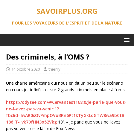
SAVOIRPLUS.ORG
POUR LES VOYAGEURS DE L'ESPRIT ET DE LA NATURE
Des criminels, à l’OMS ?
14 octobre 2020
thierry
Une chaine américaine qui nous en dit un peu sur le scénario
en cours (et infini)… et sur 2 grands criminels en place à l’oms.
https://odysee.com/@Cervantes1168:0/je-parie-que-vous-
ne-l-avez-pas-vu-venir:1?
fbclid=IwAR0sOvPmpOVoBRn6Pt1kTyGkLdGTW8wa9bCtB-
186_T-_vk70fHN3o52Vkg
10′, « Je parie que vous ne l’avez
pas vu venir celle là ! » de Fox News